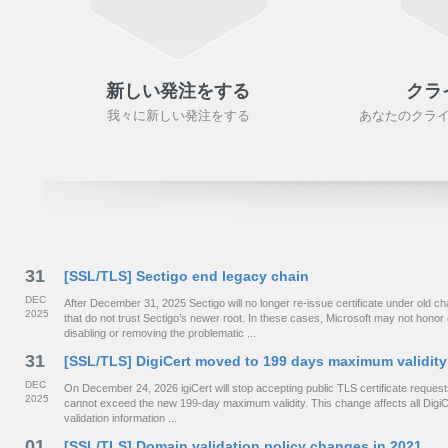
新しい発注をする
クラ
我々に新しい発注をする
あなたのクラ
31
[SSL/TLS] Sectigo end legacy chain
DEC
After December 31, 2025 Sectigo will no longer re-issue certificate under old
2025
that do not trust Sectigo’s newer root. In these cases, Microsoft may not hono
disabling or removing the problematic ...
31
[SSL/TLS] DigiCert moved to 199 days maximum validity
DEC
On December 24, 2026 igiCert will stop accepting public TLS certificate requests 
2025
cannot exceed the new 199-day maximum validity. This change affects all DigiCe
validation information ...
01
[SSL/TLS] Domain validation policy changes in 2021