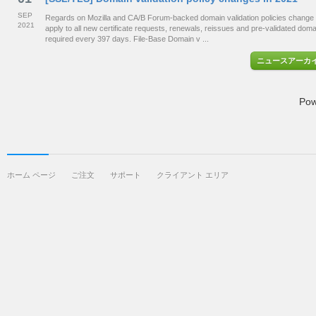
SEP
Regards on Mozilla and CA/B Forum-backed domain validation policies change 
2021
apply to all new certificate requests, renewals, reissues and pre-validated dom
required every 397 days. File-Base Domain v ...
ニュースアーカ
Pow
ホーム ページ
ご注文
サポート
クライアント エリア