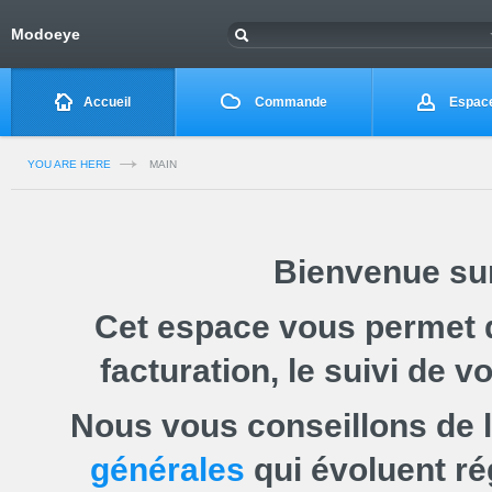
Modoeye
Accueil
Commande
Espace
YOU ARE HERE
MAIN
Bienvenue sur 
Cet espace vous permet 
facturation, le suivi de v
Nous vous conseillons de 
générales
qui évoluent r