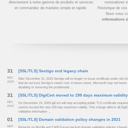
directement à notre gamme de produits et services
nominatives et
et commandez de manière simple et rapide.
l'historique de vo
Nous vous co
informations à
31
[SSL/TLS] Sectigo end legacy chain
DEC
After December 31, 2025 Sectigo will no longer re-issue certificate under old
2025
that do not trust Sectigo’s newer root. In these cases, Microsoft may not hono
disabling or removing the problematic ...
31
[SSL/TLS] DigiCert moved to 199 days maximum validity
DEC
On December 24, 2026 igiCert will stop accepting public TLS certificate requests 
2025
cannot exceed the new 199-day maximum validity. This change affects all DigiCe
validation information ...
01
[SSL/TLS] Domain validation policy changes in 2021
SEP
Regards on Mozilla and CA/B Forum-backed domain validation policies change 