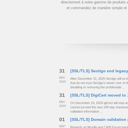
directement à notre gamme de produits e
et commandez de manière simple et 
31
[SSL/TLS] Sectigo end legacy
DEC
After December 31, 2025 Sectigo will no 
2025
that do not trust Sectigo’s newer root. I
disabling or removing the problematic ...
31
[SSL/TLS] DigiCert moved to
DEC
On December 24, 2026 igiCert will stop acc
2025
cannot exceed the new 199-day maximum val
validation information ...
01
[SSL/TLS] Domain validation 
SEP
Regards on Mozilla and CA/B Forum-backe