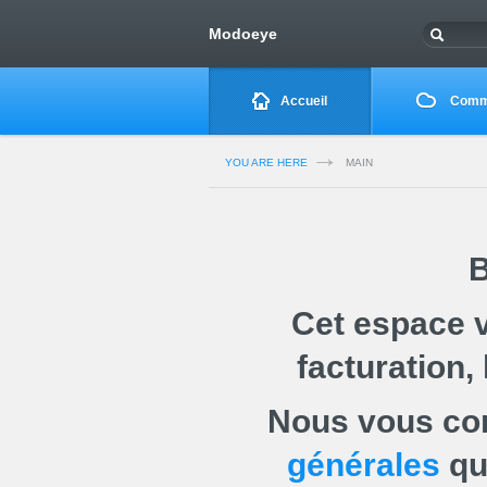
Modoeye
Accueil
Comm
YOU ARE HERE
MAIN
B
Cet espace 
facturation,
Nous vous con
générales
qu