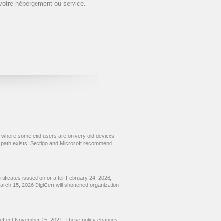
votre hébergement ou service.
nts where some end users are on very old devices
ed path exists. Sectigo and Microsoft recommend
rtificates issued on or after February 24, 2026,
arch 15, 2026 DigiCert will shortened organization
 effect November 15, 2021. These policy changes