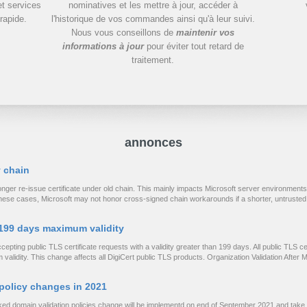
t services
nominatives et les mettre à jour, accéder à
rapide.
l'historique de vos commandes ainsi qu'à leur suivi.
Nous vous conseillons de
maintenir vos
informations à jour
pour éviter tout retard de
traitement.
annonces
 chain
longer re-issue certificate under old chain. This mainly impacts Microsoft server environme
n these cases, Microsoft may not honor cross-signed chain workarounds if a shorter, untrust
 199 days maximum validity
epting public TLS certificate requests with a validity greater than 199 days. All public TLS ce
idity. This change affects all DigiCert public TLS products. Organization Validation After M
policy changes in 2021
d domain validation policies change will be implementd on end of September 2021 and take