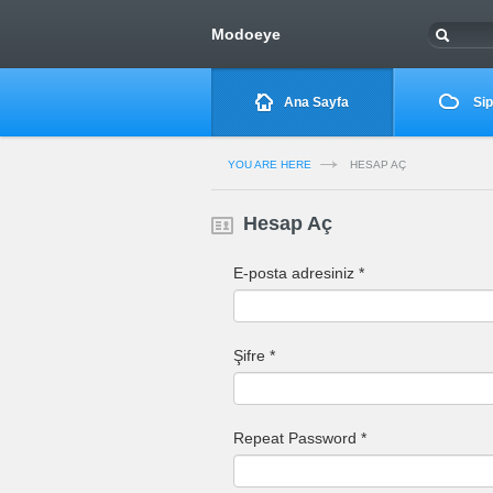
Modoeye
Ana Sayfa
Sip
YOU ARE HERE
HESAP AÇ
Hesap Aç
E-posta adresiniz *
Şifre *
Repeat Password *