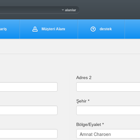
alanlar
ariş
Müşteri Alanı
destek
Adres 2
Şehir *
Bölge/Eyalet *