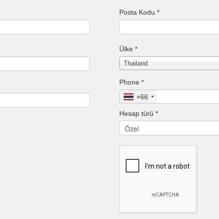
Posta Kodu *
Ülke *
Thailand
Phone *
+66
Hesap türü *