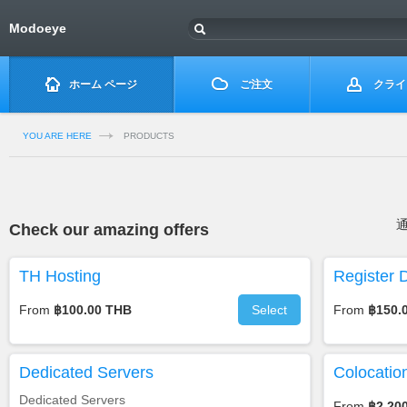
Modoeye
ホーム ページ
ご注文
クライ
YOU ARE HERE
PRODUCTS
Check our amazing offers
TH Hosting
Register 
From
฿100.00 THB
Select
From
฿150.
Dedicated Servers
Colocatio
Dedicated Servers
From
฿2,20