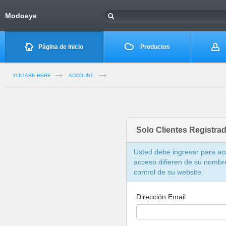
Modoeye
Página de Inicio
Productos
YOU ARE HERE
ACCOUNT
Solo Clientes Registra
Usted debe ingresar para ac
acceso difieren de su nombr
control de su website.
Dirección Email